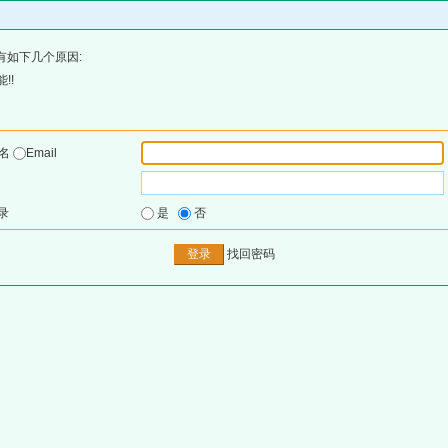
有如下几个原因:
!!
户名
Email
录
是
否
找回密码